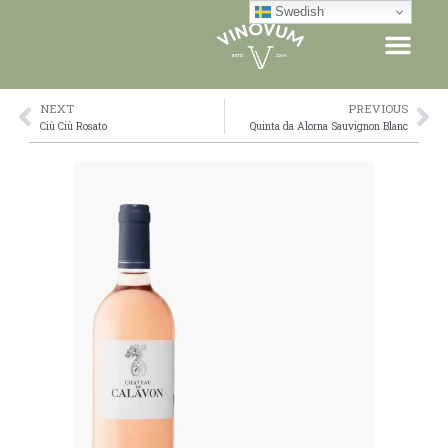
Skip
Swedish
to
content
NEXT
PREVIOUS
Prev
Ne
Ciù Ciù Rosato
Quinta da Alorna Sauvignon Blanc