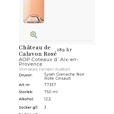
Château de
189 kr
Calavon Rosé
AOP Coteaux d´Aix-en-
Provence
Vinmakare Familjen Audibert
Syrah Grenache Noir
Druvor:
Rolle Cinsault
Art nr:
77337
Storlek:
750 ml
Alkohol:
12,5
Socker g/l:
3