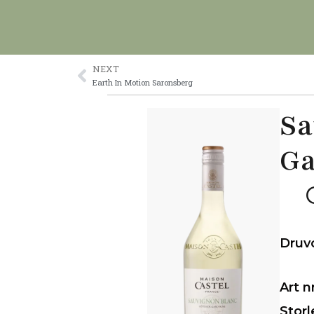
Skip
to
content
NEXT
Prev
Earth In Motion Saronsberg
Sa
Ga
Druv
Art n
Storl