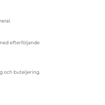
eral.
med efterföljande
g och buteljering.