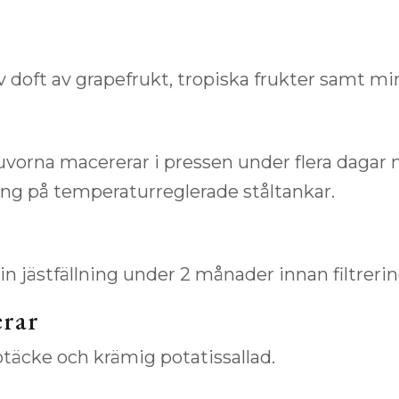
iv doft av grapefrukt, tropiska frukter samt min
uvorna macererar i pressen under flera dagar 
ing på temperaturreglerade ståltankar.
in jästfällning under 2 månader innan filtrerin
rar
otäcke och krämig potatissallad.