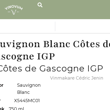
uvignon Blanc Côtes d
scogne IGP
Côtes de Gascogne IGP
Vinmakare Cédric Jenin
or
Sauvignon
Blanc
r
X5445MC01
ek
750 ml