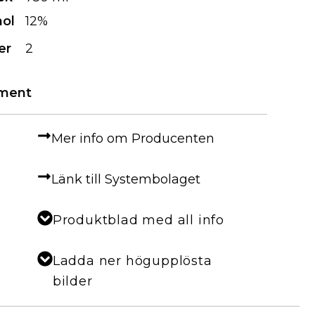
hol
12%
er
2
iment
Mer info om Producenten
Länk till Systembolaget
Produktblad med all info
Ladda ner högupplösta
bilder