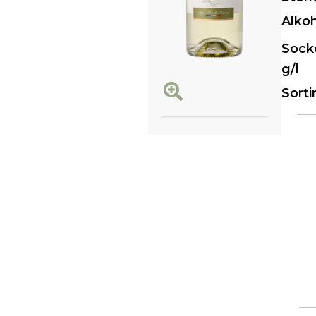
Alko
Sock
g/l
Sort