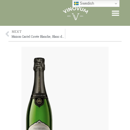
Skip
Swedish
to
content
NEXT
Prev
Maison Castel Cuvée Blanche, Blanc de Blanc Brut NV