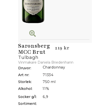
Saronsberg
219 kr
MCC Brut
Tulbagh
Vinmakare Daniela Briedenhann
Chardonnay
Druvor:
Art nr:
71334
Storlek:
750 ml
Alkohol:
11%
Socker g/l:
6,9
Sortiment: