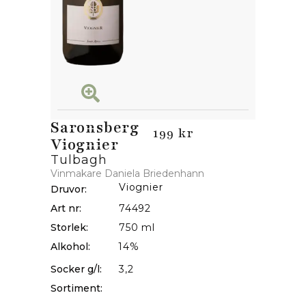
Saronsberg
199 kr
Viognier
Tulbagh
Vinmakare Daniela Briedenhann
Viognier
Druvor:
Art nr:
74492
Storlek:
750 ml
Alkohol:
14%
Socker g/l:
3,2
Sortiment: