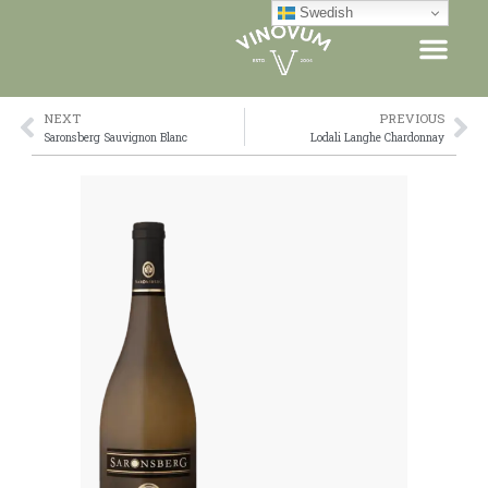
Skip
Swedish
to
content
NEXT
PREVIOUS
Prev
Ne
Saronsberg Sauvignon Blanc
Lodali Langhe Chardonnay