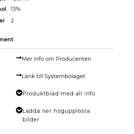
hol
13%
er
2
iment
Mer info om Producenten
Länk till Systembolaget
Produktblad med all info
Ladda ner högupplösta
bilder