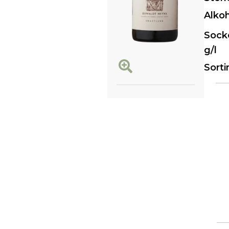
Alko
Sock
g/l
Sort