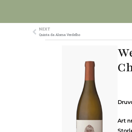
Skip
to
content
NEXT
Prev
Quinta da Alorna Verdelho
We
Ch
Druv
Art n
Storl