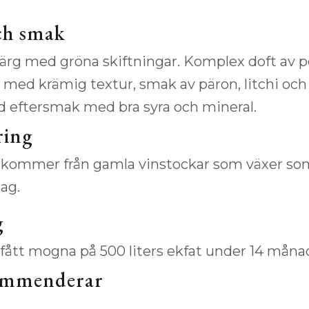
ch smak
ärg med gröna skiftningar. Komplex doft av pe
n med krämig textur, smak av päron, litchi och
d eftersmak med bra syra och mineral.
ring
kommer från gamla vinstockar som växer so
ag.
g
 fått mogna på 500 liters ekfat under 14 måna
ommenderar