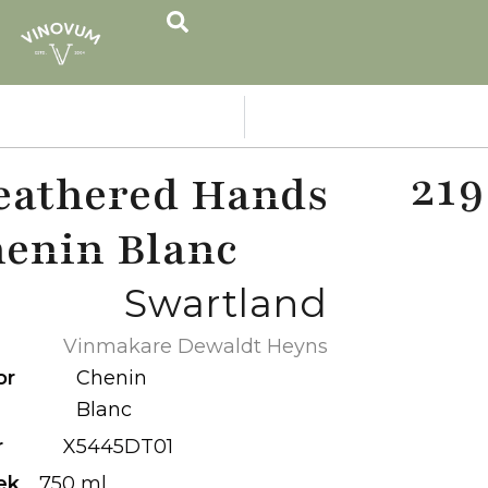
219
athered Hands
enin Blanc
Swartland
Vinmakare Dewaldt Heyns
or
Chenin
Blanc
r
X5445DT01
ek
750 ml