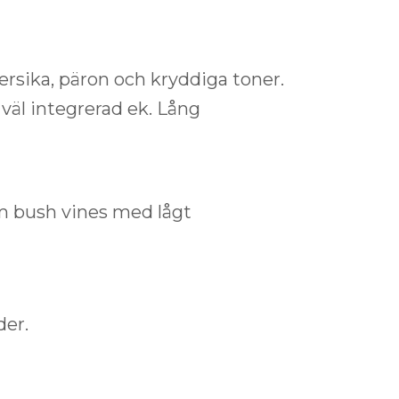
rsika, päron och kryddiga toner.
 väl integrerad ek. Lång
m bush vines med lågt
der.