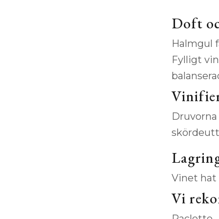
Doft o
Halmgul f
Fylligt vi
balansera
Vinifie
Druvorna 
skördeutt
Lagrin
Vinet hat
Vi rek
Raclette