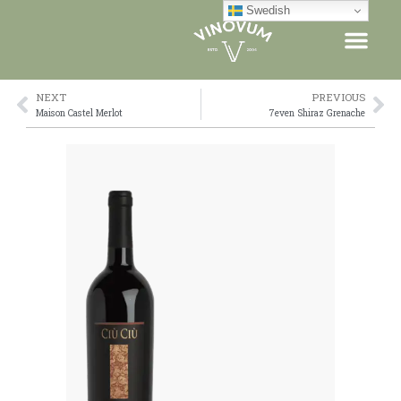
Skip
Swedish
to
content
NEXT
PREVIOUS
Prev
Ne
Maison Castel Merlot
7even Shiraz Grenache