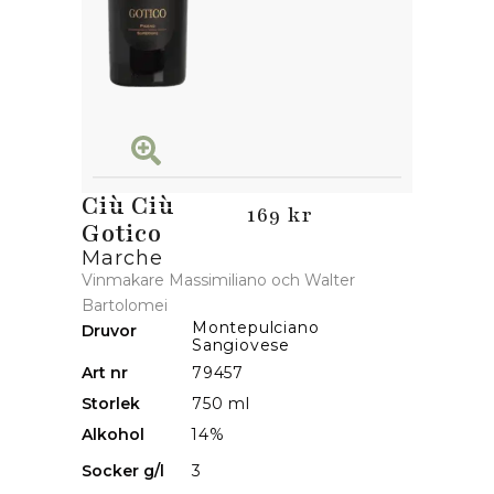
Ciù Ciù
169 kr
Gotico
Marche
Vinmakare Massimiliano och Walter
Bartolomei
Montepulciano
Druvor
Sangiovese
Art nr
79457
Storlek
750 ml
Alkohol
14%
Socker g/l
3