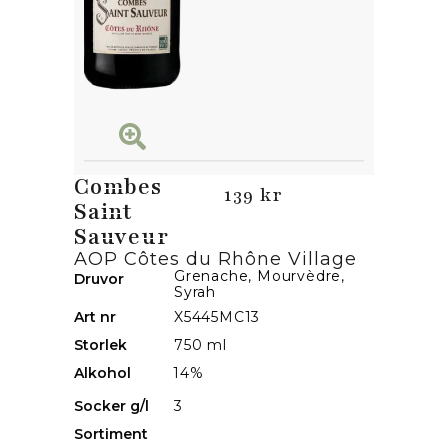
Combes
139 kr
Saint
Sauveur
AOP Côtes du Rhône Village
Grenache
,
Mourvèdre
,
Druvor
Syrah
Art nr
X5445MC13
Storlek
750 ml
Alkohol
14%
Socker g/l
3
Sortiment