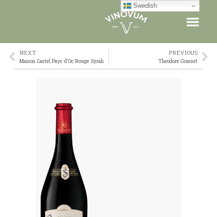
Skip
Swedish
to
content
NEXT
PREVIOUS
Prev
Ne
Maison Castel Pays d’Oc Rouge Syrah
Theodore Grasset