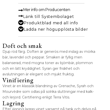
Mer info om Producenten
Länk till Systembolaget
Produktblad med all info
Ladda ner högupplösta bilder
Doft och smak
Djup röd färg.
Doften är generös med inslag av mörka
bär, lavendel och peppar. Smaken är fyllig men
balanserad, med mogna toner av björnbär, plommon
och en lätt kryddighet. Syran ger friskhet och
avslutningen är elegant och mjukt fruktig.
Vinifiering
Vinet är en klassisk blandning av Grenache, Syrah och
Mourvèdre som odlas på solrika sluttningar med kalk-
och lerjord. Certifiering enligt Terra Vitis.
Lagring
Efter jäsning lagras vinet varsamt på tank och delvis på