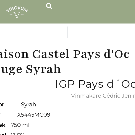
ison Castel Pays d'Oc
uge Syrah
IGP Pays d´O
Vinmakare Cédric Jeni
or
Syrah
r
X5445MC09
ek
750 ml