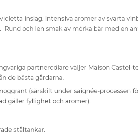
oletta inslag. Intensiva aromer av svarta vin
. Rund och len smak av mörka bär med en ant
ngvariga partnerodlare väljer Maison Castel-t
n de bästa gårdarna.
noggrant (särskilt under saignée-processen för
d gäller fyllighet och aromer).
ade ståltankar.