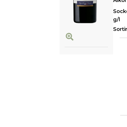
Alko
Sock
g/l
Sort