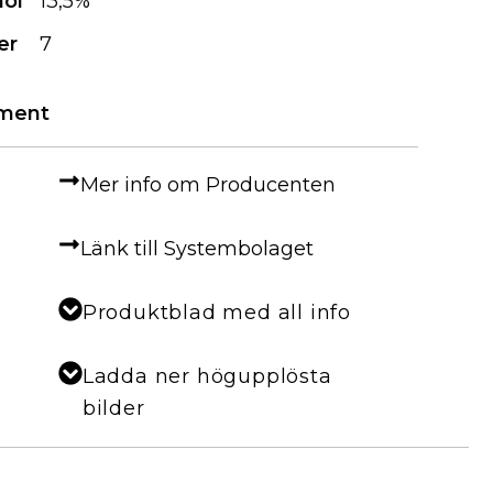
hol
13,5%
er
7
iment
Mer info om Producenten
Länk till Systembolaget
Produktblad med all info
Ladda ner högupplösta
bilder