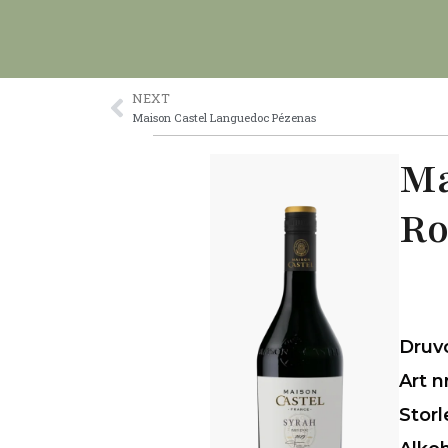
Skip
to
content
NEXT
Prev
Maison Castel Languedoc Pézenas
Ma
Ro
Druv
Art n
Storl