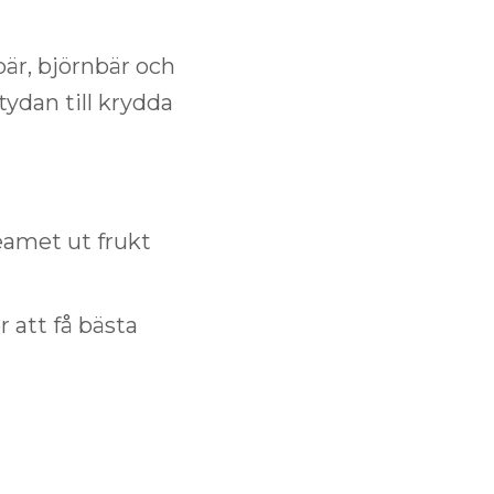
bär, björnbär och
ydan till krydda
eamet ut frukt
 att få bästa