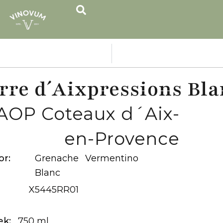
rre d´Aixpressions Bla
AOP Coteaux d´Aix-
en-Provence
or:
Grenache
Vermentino
Blanc
X5445RR01
ek:
750 ml