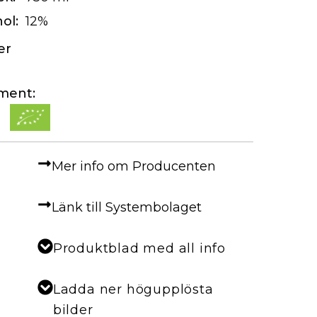
ol:
12%
er
iment:
Mer info om Producenten
Länk till Systembolaget
Produktblad med all info
Ladda ner högupplösta
bilder