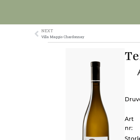
Skip
to
content
NEXT
Prev
Villa Maggio Chardonnay
Te
Druv
Art
nr:
Storl