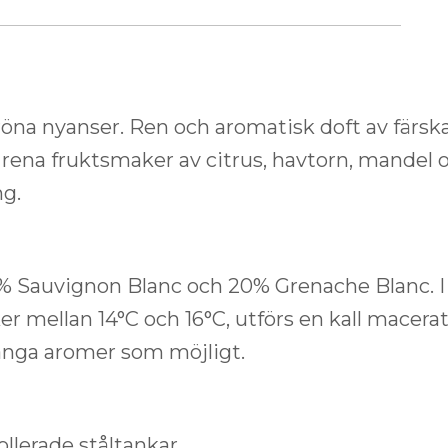
na nyanser. Ren och aromatisk doft av färska 
 rena fruktsmaker av citrus, havtorn, mandel
ng.
 Sauvignon Blanc och 20% Grenache Blanc. I k
er mellan 14°C och 16°C, utförs en kall macera
många aromer som möjligt.
lerade ståltankar.