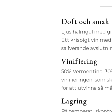
Doft och smak
Ljus halmgul med grö
Ett krispigt vin med
saliverande avslutni
Vinifiering
50% Vermentino, 30%
vinifieringen, som sk
för att utvinna så 
Lagring
På temperaturkontrol