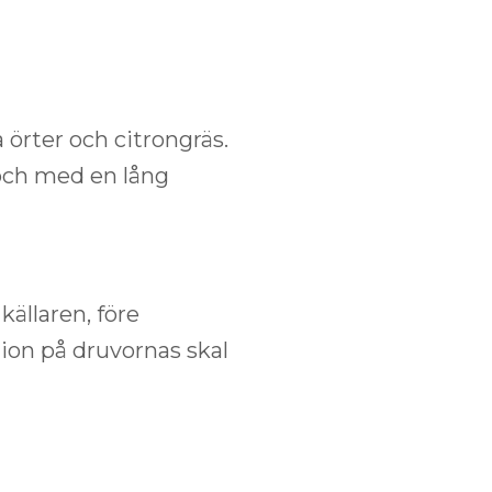
örter och citrongräs.
 och med en lång
ällaren, före
tion på druvornas skal