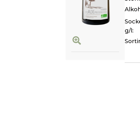
Alkoh
Sock
g/l:
Sort