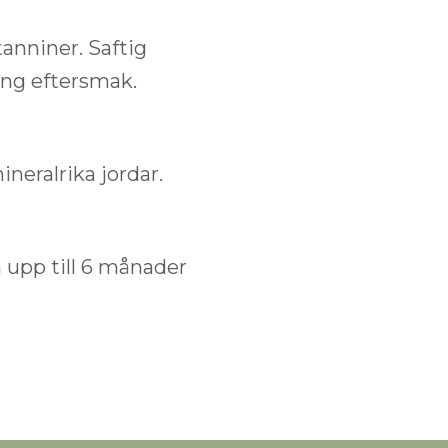
tanniner. Saftig
ång eftersmak.
neralrika jordar.
a upp till 6 månader