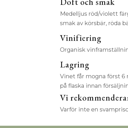
Doft och smak
Medelljus röd/violett fär
smak av körsbär, röda bä
Vinifiering
Organisk vinframställni
Lagring
Vinet får mogna först 6 
på flaska innan försäljni
Vi rekommendera
Varför inte en svampris