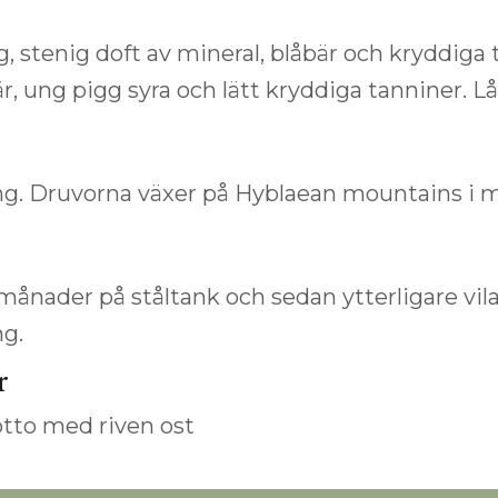
g, stenig doft av mineral, blåbär och kryddiga 
r, ung pigg syra och lätt kryddiga tanniner. L
ng. Druvorna växer på Hyblaean mountains i mi
månader på ståltank och sedan ytterligare vil
ng.
r
otto med riven ost