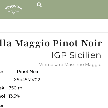
lla Maggio Pinot Noir
IGP Sicilien
Vinmakare Massimo Maggio
or
Pinot Noir
r
X5445MV02
ek
750 ml
hol
13,5%
er