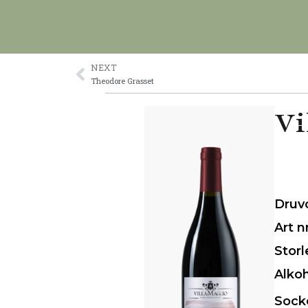
Skip
to
content
NEXT
Prev
Theodore Grasset
Vi
Druv
Art n
Storl
Alko
Sock