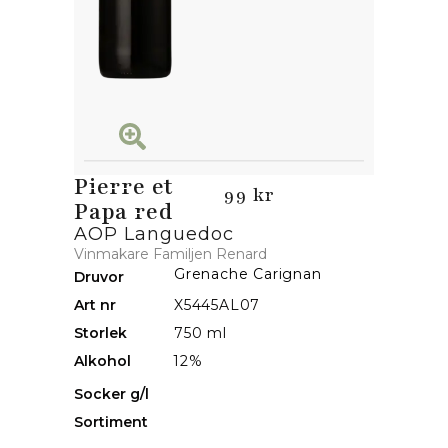
Pierre et
99 kr
Papa red
AOP Languedoc
Vinmakare Familjen Renard
Grenache Carignan
Druvor
Art nr
X5445AL07
Storlek
750 ml
Alkohol
12%
Socker g/l
Sortiment