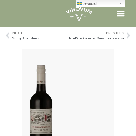
Skip
Swedish
to
content
NEXT
PREVIOUS
Prev
Ne
Young Blood Shiraz
MontGras Cabernet Sauvignon Reserva